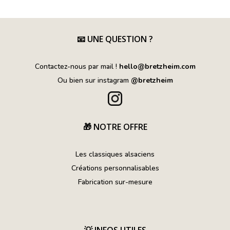
a
plusieurs
variations.
Les
📧
UNE QUESTION ?
options
peuvent
Contactez-nous par mail !
hello@bretzheim.com
être
Ou bien sur instagram
@bretzheim
choisies
sur
la
page
🎁 NOTRE OFFRE
du
produit
Les classiques alsaciens
Créations personnalisables
Fabrication sur-mesure