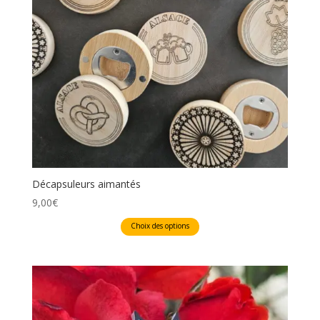
Décapsuleurs aimantés
9,00
€
Ce
Choix des options
produit
a
plusieurs
variations.
Les
options