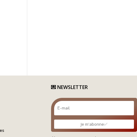
💌
NEWSLETTER
Je m'abonne✅
tes