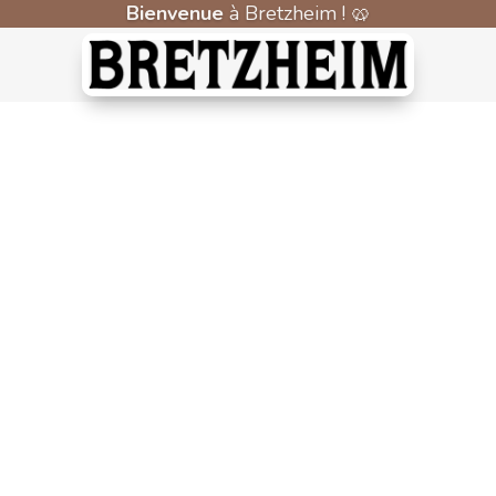
Bienvenue
à Bretzheim ! 🥨
Livraison offerte
📦