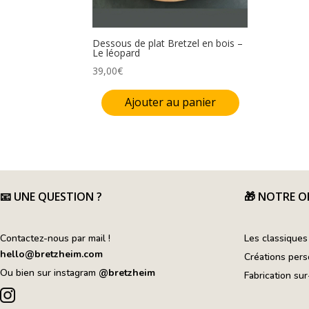
Dessous de plat Bretzel en bois –
Le léopard
39,00
€
Ajouter au panier
📧
UNE QUESTION ?
🎁 NOTRE O
Contactez-nous par mail !
Les classiques
hello@bretzheim.com
Créations pers
Ou bien sur instagram
@bretzheim
Fabrication su