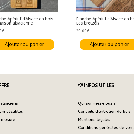
che Apéritif d’Alsace en bois –
Planche Apéritif d’Alsace en b
aison alsacienne
Les bretzels
0
€
29,00
€
Ajouter au panier
Ajouter au panier
FFRE
💡
INFOS UTILES
 alsaciens
Qui sommes-nous ?
onnalisables
Conseils d’entretien du bois
r-mesure
Mentions légales
Conditions générales de ven