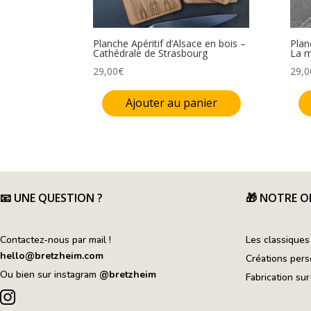
Planche Apéritif d’Alsace en bois –
Plan
Cathédrale de Strasbourg
La m
29,00
€
29,0
Ajouter au panier
📧
UNE QUESTION ?
🎁 NOTRE O
Contactez-nous par mail !
Les classiques
hello@bretzheim.com
Créations pers
Ou bien sur instagram
@bretzheim
Fabrication su