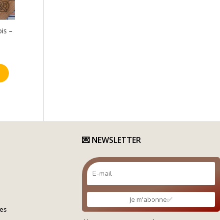
ois –
💌
NEWSLETTER
Je m'abonne✅
tes