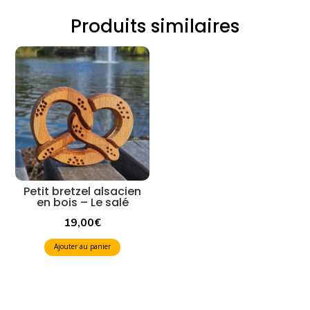
Produits similaires
Dessous
de
verre
-
Rosace
de
Petit bretzel alsacien
la
en bois – Le salé
Cathédrale
19,00
€
de
Ajouter au panier
Strasbourg