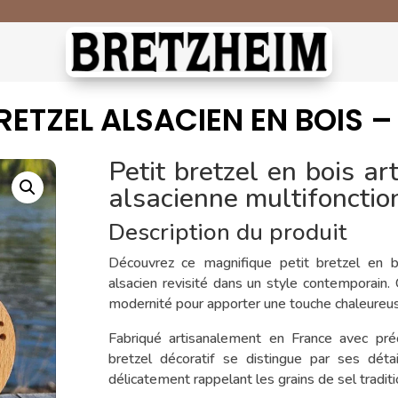
Livraison offerte
dès 80€ d’achat
📦
RETZEL ALSACIEN EN BOIS –
Petit bretzel en bois ar
alsacienne multifonctio
Description du produit
Découvrez ce magnifique petit bretzel en bo
alsacien revisité dans un style contemporain. C
modernité pour apporter une touche chaleureuse
Fabriqué artisanalement en France avec pr
bretzel décoratif se distingue par ses déta
délicatement rappelant les grains de sel traditi