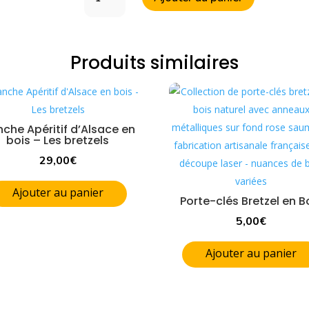
de
Petit
bretzel
alsacien
Produits similaires
en
bois
-
Le
nche Apéritif d’Alsace en
salé
bois – Les bretzels
29,00
€
Ajouter au panier
Porte-clés Bretzel en B
5,00
€
Ajouter au panier