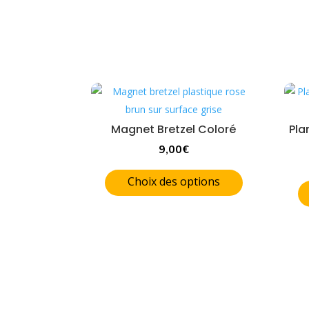
Magnet Bretzel Coloré
Pla
9,00
€
Choix des options
Ce
produit
a
plusieurs
variations.
Les