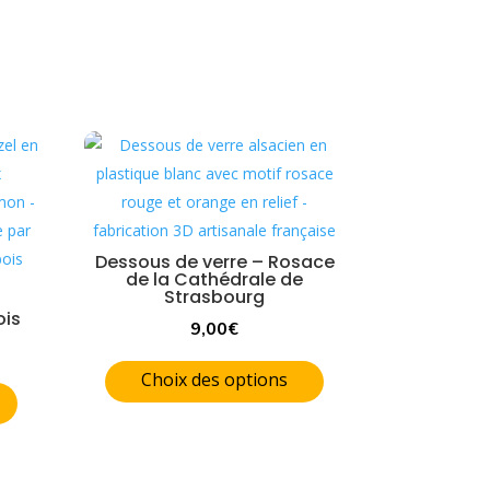
Dessous de verre – Rosace
de la Cathédrale de
Strasbourg
ois
9,00
€
Choix des options
Ce
produit
a