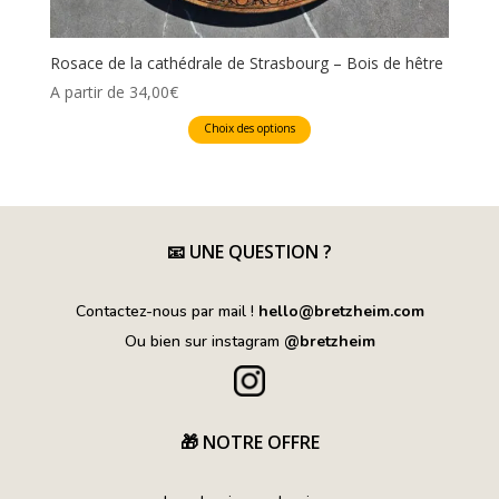
Rosace de la cathédrale de Strasbourg – Bois de hêtre
A partir de
34,00
€
Ce
Choix des options
produit
a
plusieurs
variations.
Les
📧
UNE QUESTION ?
options
peuvent
Contactez-nous par mail !
hello@bretzheim.com
être
Ou bien sur instagram
@bretzheim
choisies
sur
la
page
🎁 NOTRE OFFRE
du
produit