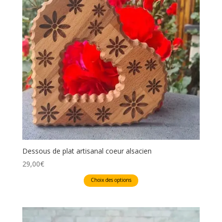
Dessous de plat artisanal coeur alsacien
29,00
€
Ce
Choix des options
produit
a
plusieurs
variations.