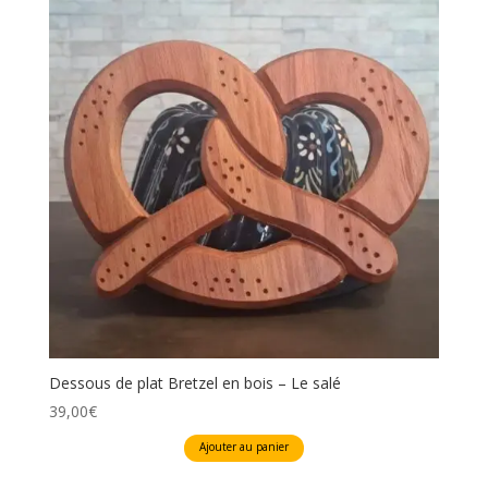
Les
options
peuvent
être
choisies
sur
la
page
du
produit
Dessous de plat Bretzel en bois – Le salé
39,00
€
Ajouter au panier